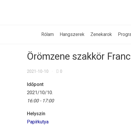
Rólam
Hangszerek
Zenekarok
Progr
Örömzene szakkör Francz
2021-10-10
0
Időpont
2021/10/10.
16:00 - 17:00
Helyszín
Papírkutya