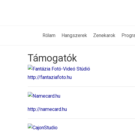
Rólam
Hangszerek
Zenekarok
Progr
Támogatók
http://fantaziafoto.hu
http://namecard.hu