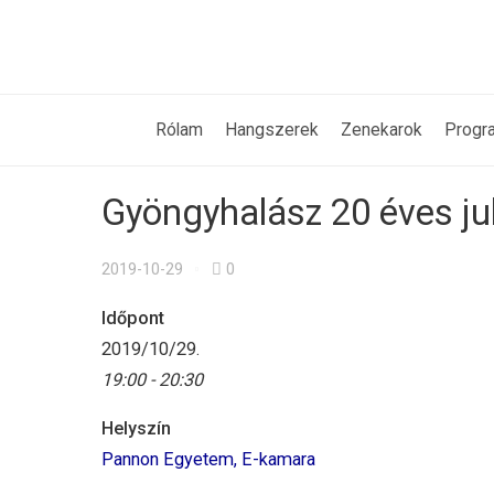
Rólam
Hangszerek
Zenekarok
Progr
Gyöngyhalász 20 éves ju
2019-10-29
0
Időpont
2019/10/29.
19:00 - 20:30
Helyszín
Pannon Egyetem, E-kamara