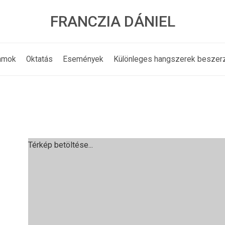
FRANCZIA DÁNIEL
amok
Oktatás
Események
Különleges hangszerek beszer
Térkép betöltése...