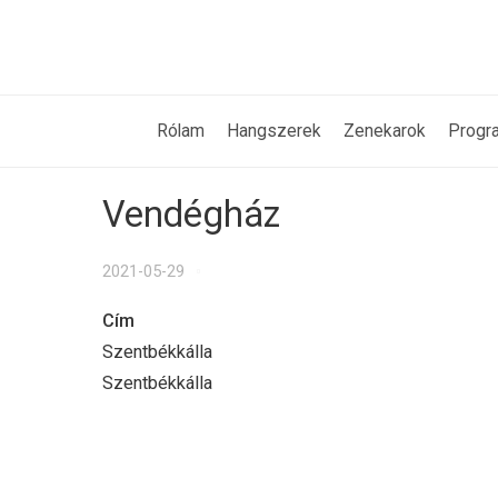
Rólam
Hangszerek
Zenekarok
Progr
Vendégház
2021-05-29
Cím
Szentbékkálla
Szentbékkálla