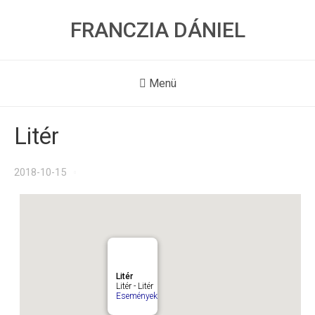
FRANCZIA DÁNIEL
Menü
Litér
2018-10-15
Litér
Litér - Litér
Események