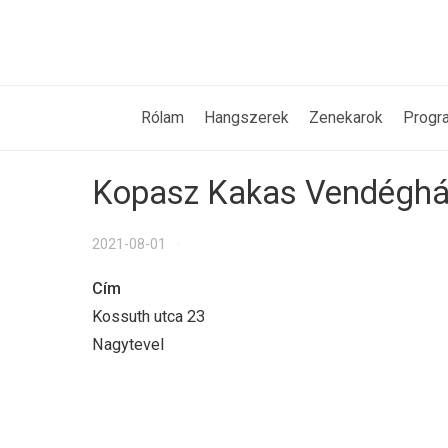
Rólam
Hangszerek
Zenekarok
Progr
Kopasz Kakas Vendégh
2021-08-01
Cím
Kossuth utca 23
Nagytevel