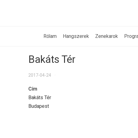
Rólam
Hangszerek
Zenekarok
Progr
Bakáts Tér
2017-04-24
Cím
Bakáts Tér
Budapest