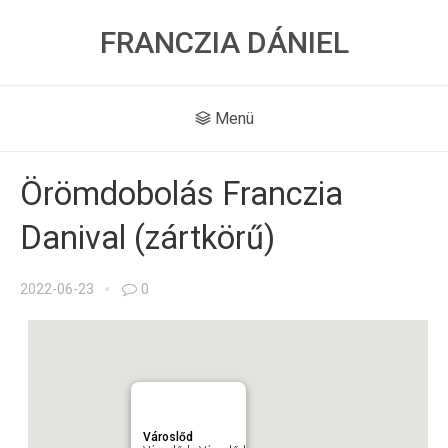
FRANCZIA DÁNIEL
Menü
Örömdobolás Franczia
Danival (zártkörű)
2022-06-23
0
Városlőd