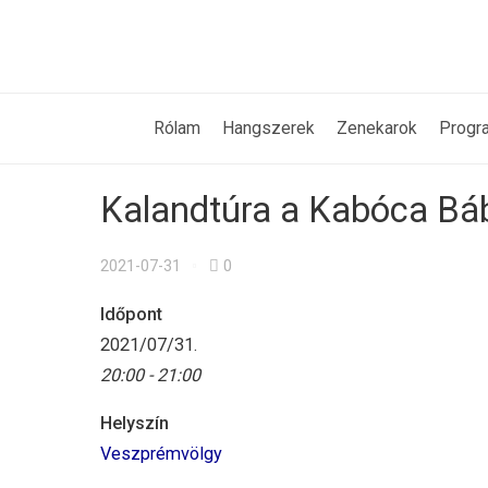
Rólam
Hangszerek
Zenekarok
Progr
Kalandtúra a Kabóca Bá
2021-07-31
0
Időpont
2021/07/31.
20:00 - 21:00
Helyszín
Veszprémvölgy