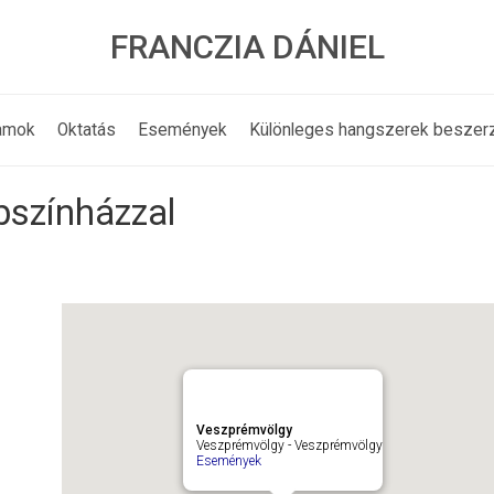
FRANCZIA DÁNIEL
amok
Oktatás
Események
Különleges hangszerek beszer
bszínházzal
Veszprémvölgy
Veszprémvölgy - Veszprémvölgy
Események