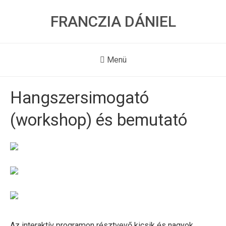
FRANCZIA DÁNIEL
Menü
Hangszersimogató
(workshop) és bemutató
Az interaktív programon résztvevő kicsik és nagyok